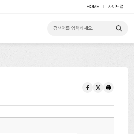
HOME
사이트맵
입
력
한
내
용
검
색
하
기
페
트
프
이
위
린
스
터
트
북