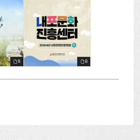
내포문화진흥센터 7회차_v2_1
8
8