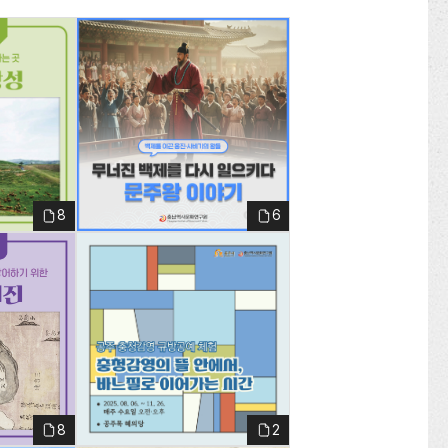
입
선
력
1
택
8
6
001
8
2