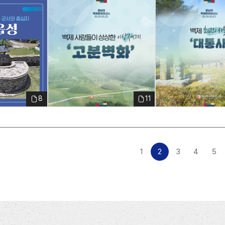
_카드뉴스_
241031_백제사람들의 고분 벽화
241224 대통사1
15편_1
8
11
1
2
3
4
5