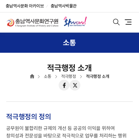
반
부
본
충남역사문화 아카이브
충남역사박물관
복
가
문
상
영
기
단
역
능
모
메
바
건
및
일
뉴
너
사
검
소통
색
뛰
이
노
기
트
출
버
튼
적극행정 소개
소통
적극행정
적극행정 소개
페
트
이
위
스
터
북
적극행정의 정의
공무원이 불합리한 규제의 개선 등 공공의 이익을 위하여
창의성과 전문성을 바탕으로 적극적으로 업무를 처리하는 행위