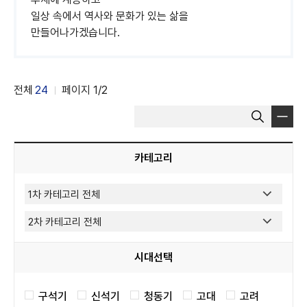
일상 속에서 역사와 문화가 있는 삶을
만들어나가겠습니다.
전체
24
페이지
1
/2
게
검
시
색
물
어
선
입
카테고리
택
력
시대선택
구석기
신석기
청동기
고대
고려