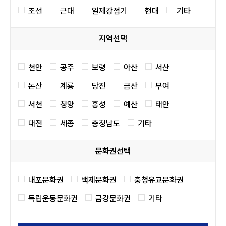
조선
근대
일제강점기
현대
기타
지역선택
천안
공주
보령
아산
서산
논산
계룡
당진
금산
부여
서천
청양
홍성
예산
태안
대전
세종
충청남도
기타
문화권선택
내포문화권
백제문화권
충청유교문화권
독립운동문화권
금강문화권
기타