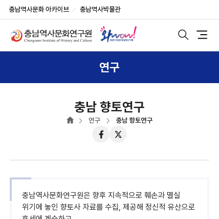
반
부
본
충남역사문화 아카이브
충남역사박물관
복
가
문
상
영
기
단
역
능
모
메
바
건
및
일
뉴
너
사
검
연구
색
뛰
이
노
기
트
출
버
튼
충남 향토연구
연구
충남 향토연구
페
트
이
위
스
터
북
충남역사문화연구원은 향후 지속적으로 훼손과 멸실
위기에 놓인 향토사 자료를 수집, 제공해 정신적 유산으로
후세에 계승하고